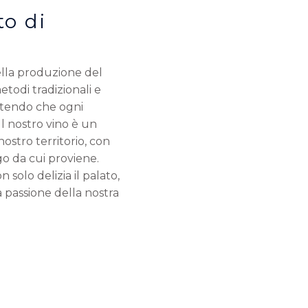
o di
ella produzione del
todi tradizionali e
antendo che ogni
Il nostro vino è un
nostro territorio, con
go da cui proviene.
solo delizia il palato,
 passione della nostra